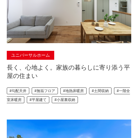
ユニバーサルホーム
長く、心地よく。家族の暮らしに寄り添う平
屋の住まい
勾配天井
無垢フロア
地熱床暖房
土間収納
一階全
室床暖房
平屋建て
小屋裏収納